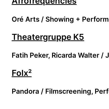
Afrofrequencies
Oré Arts / Showing + Perfor
Theatergruppe K5
Fatih Peker, Ricarda Walter 
Folx²
Pandora / Filmscreening, Per