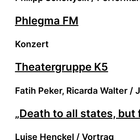
Phlegma FM
Konzert
Theatergruppe K5
Fatih Peker, Ricarda Walter 
„Death to all states, but
Luise Henckel / Vortrag