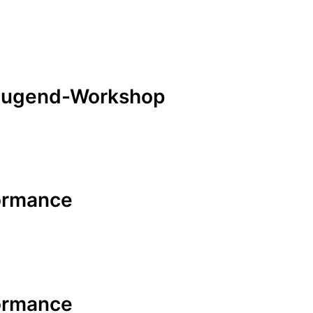
/ Jugend-Workshop
formance
formance