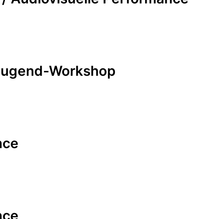
/ Jugend-Workshop
nce
nce