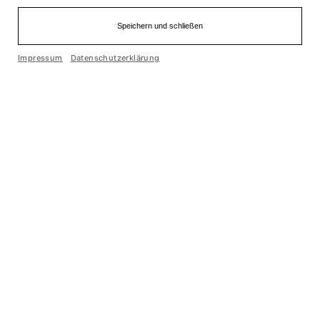
Speichern und schließen
Einfache Sprache
Impressum
Datenschutzerklärung
Cookie optin by Olli machts